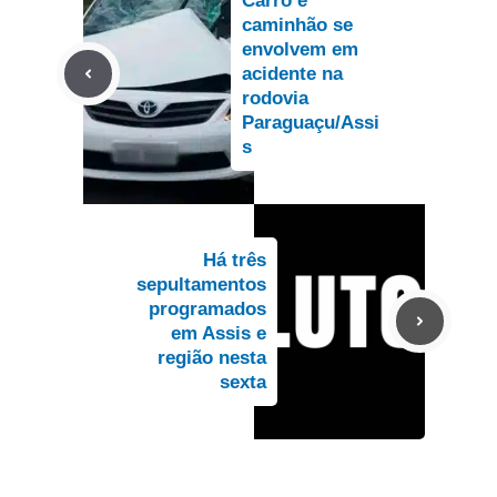
Carro e
caminhão se
envolvem em
acidente na
rodovia
Paraguaçu/Assi
s
Há três
sepultamentos
programados
em Assis e
região nesta
sexta