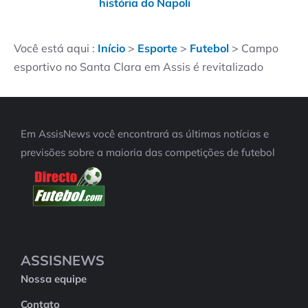
história do Napoli
Você está aqui :
Início
>
Esporte
>
Futebol
>
Campo
esportivo no Santa Clara em Assis é revitalizado
Em AssisNews você encontrará as últimas notícias e
previsões sobre a maioria das competições de futebol
ASSISNEWS
Nossa equipe
Contato