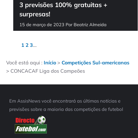
3 previsões 100% gratuitas +
surpresas!
15 de março de 2023
Por
Beatriz Almeida
1
2
3
...
Você está aqui :
Início
>
Competições Sul-americanas
>
CONCACAF Liga dos Campeões
Em AssisNews você encontrará as últimas notícias e
previsões sobre a maioria das competições de futebol