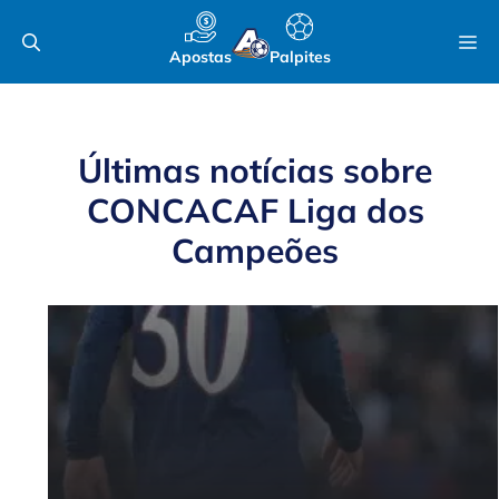
Pular
M
para
Apostas
Palpites
o
conteúdo
Últimas notícias sobre
CONCACAF Liga dos
Campeões