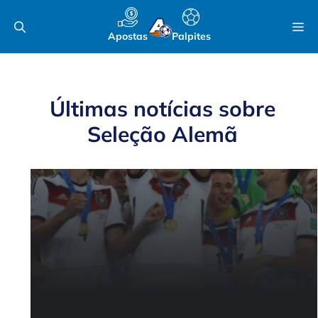
Pular
M
para
Apostas
Palpites
o
conteúdo
Últimas notícias sobre
Seleção Alemã