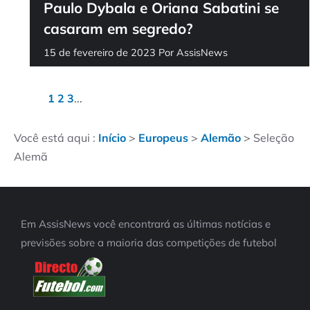
Paulo Dybala e Oriana Sabatini se
casaram em segredo?
15 de fevereiro de 2023
Por
AssisNews
1
2
3
...
Você está aqui :
Início
>
Europeus
>
Alemão
>
Seleção
Alemã
Em AssisNews você encontrará as últimas notícias e
previsões sobre a maioria das competições de futebol