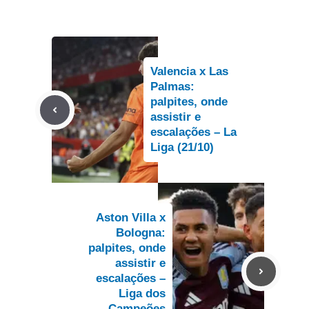
Valencia x Las
Palmas:
palpites, onde
assistir e
escalações – La
Liga (21/10)
Aston Villa x
Bologna:
palpites, onde
assistir e
escalações –
Liga dos
Campeões