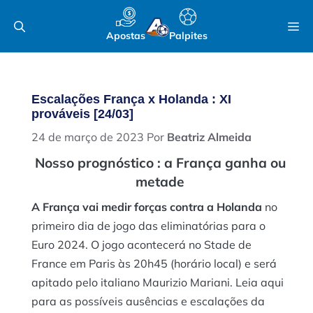
Pular
M
para
Apostas
Palpites
o
conteúdo
Escalações França x Holanda : XI
prováveis [24/03]
24 de março de 2023
Por
Beatriz Almeida
Nosso prognóstico : a França ganha ou
metade
A França vai medir forças contra a Holanda
no
primeiro dia de jogo das eliminatórias para o
Euro 2024. O jogo acontecerá no Stade de
France em Paris às 20h45 (horário local) e será
apitado pelo italiano Maurizio Mariani. Leia aqui
para as possíveis ausências e escalações da