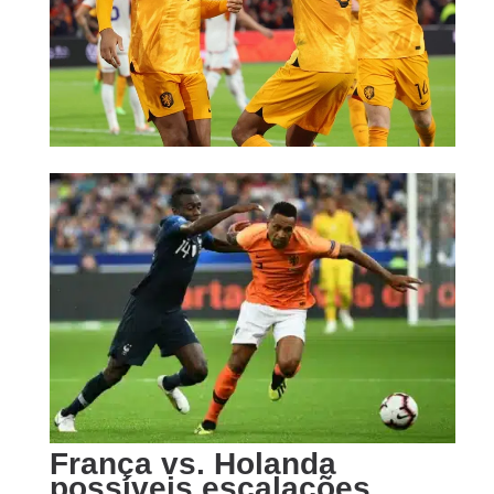
Crédito fotográfico: Olé. A Holanda derrotou o time do
Deschamps por 2×0 no último jogo entre os dois.
A França mantém uma hegemonia sobre a
equipe de Koeman, tendo vencido quatro dos
últimos cinco jogos entre os dois.
Gol do Kolo Muani
França vs. Holanda
possíveis escalações