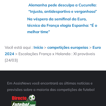
Alemanha pede desculpa a Cucurella:
“Injusto, antidesportivo e vergonhoso”
Na véspera da semifinal da Euro,
técnico da França elogia Espanha: “É o
melhor time”
Você está aqui :
Início
>
competições europeias
>
Euro
2024
>
Escalações França x Holanda : XI prováveis
[24/03]
Em AssisNews você encontrará as últimas notícias e
previsões sobre a maioria das competições de futebol