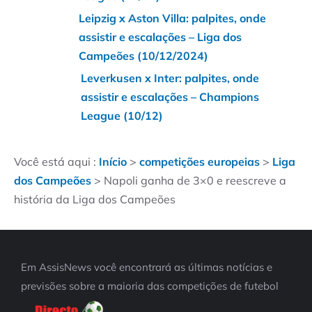
Leipzig x Aston Villa: palpites, onde
assistir e escalações – Liga dos
Campeões (10/12/2024)
Leverkusen x Inter: palpites, onde
assistir e escalações – Champions
League (10/12)
Você está aqui :
Início
>
competições europeias
>
Liga
dos Campeões
>
Napoli ganha de 3×0 e reescreve a
história da Liga dos Campeões
Em AssisNews você encontrará as últimas notícias e
previsões sobre a maioria das competições de futebol