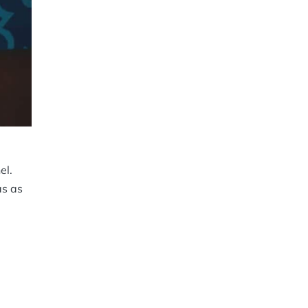
el.
as as
a