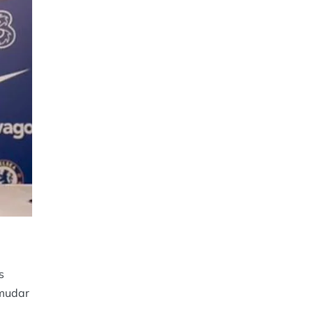
s
 mudar