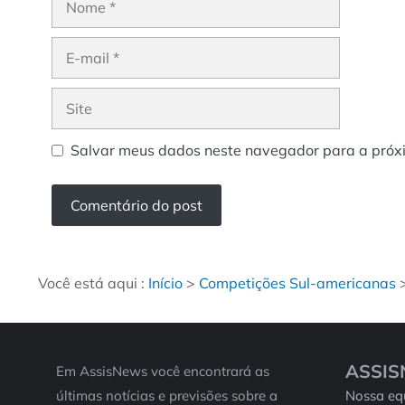
E-
mail
Site
Salvar meus dados neste navegador para a próx
Você está aqui :
Início
>
Competições Sul-americanas
ASSI
Em AssisNews você encontrará as
últimas notícias e previsões sobre a
Nossa eq