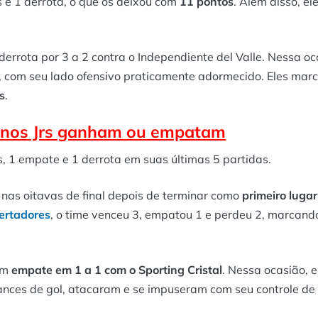
s e 1 derrota, o que os deixou com
11 pontos
. Além disso, el
errota por 3 a 2 contra o Independiente del Valle. Nessa oc
, com seu lado ofensivo praticamente adormecido. Eles ma
s
.
inos Jrs ganham ou empatam
s, 1 empate e 1 derrota em suas últimas 5 partidas.
 nas oitavas de final depois de terminar como
primeiro lugar
bertadores
, o time venceu 3, empatou 1 e perdeu 2, marcand
um
empate em 1 a 1 com o Sporting Cristal
. Nessa ocasião, e
ances de gol, atacaram e se impuseram com seu controle de 