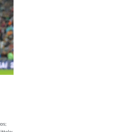
as;
ttolo;