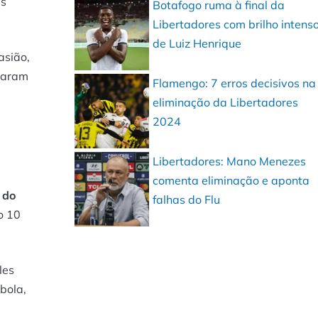
es
Botafogo ruma à final da
Libertadores com brilho intens
de Luiz Henrique
asião,
rcaram
Flamengo: 7 erros decisivos na
eliminação da Libertadores
2024
Libertadores: Mano Menezes
comenta eliminação e aponta
 do
falhas do Flu
o 10
les
bola,