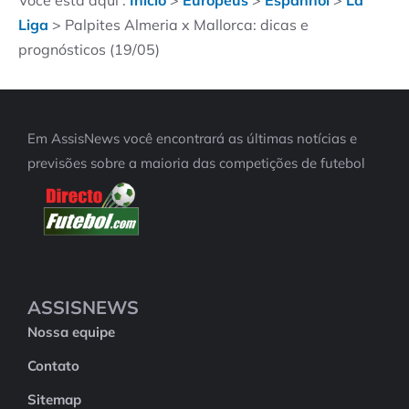
Você está aqui :
Início
>
Europeus
>
Espanhol
>
La
Liga
>
Palpites Almeria x Mallorca: dicas e
prognósticos (19/05)
Em AssisNews você encontrará as últimas notícias e
previsões sobre a maioria das competições de futebol
ASSISNEWS
Nossa equipe
Contato
Sitemap