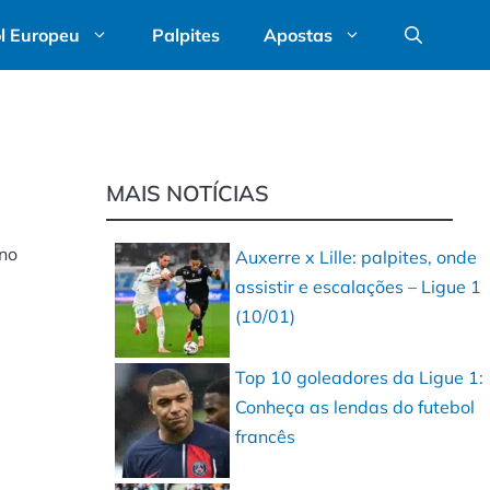
l Europeu
Palpites
Apostas
MAIS NOTÍCIAS
 no
Auxerre x Lille: palpites, onde
assistir e escalações – Ligue 1
(10/01)
Top 10 goleadores da Ligue 1:
Conheça as lendas do futebol
francês