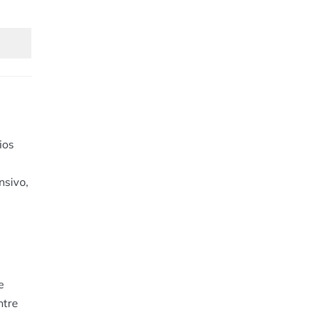
ios
nsivo,
e
ntre