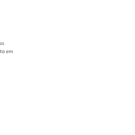
as
sta em