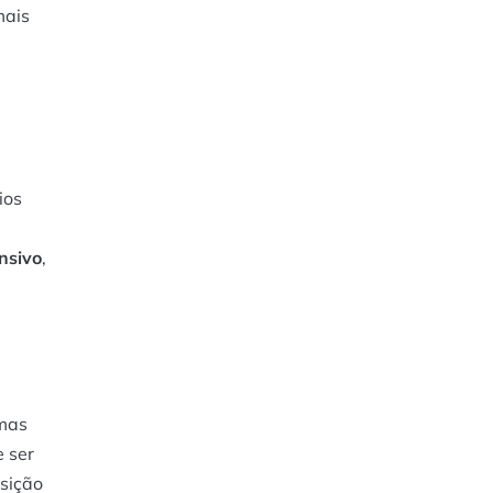
mais
ios
ensivo
,
imas
e ser
osição