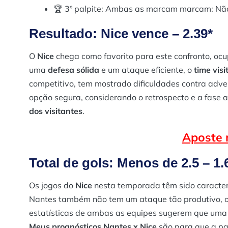
🏆 3º palpite: Ambas as marcam marcam: Não
Resultado: Nice vence – 2.39*
O
Nice
chega como favorito para este confronto, oc
uma
defesa sólida
e um ataque eficiente, o
time vis
competitivo, tem mostrado dificuldades contra adve
opção segura, considerando o retrospecto e a fase a
dos visitantes
.
Aposte n
Total de gols: Menos de 2.5 – 1.
Os jogos do
Nice
nesta temporada têm sido caracter
Nantes também não tem um ataque tão produtivo, o
estatísticas de ambas as equipes sugerem que uma
Meus prognósticos Nantes x Nice
são para que a pa