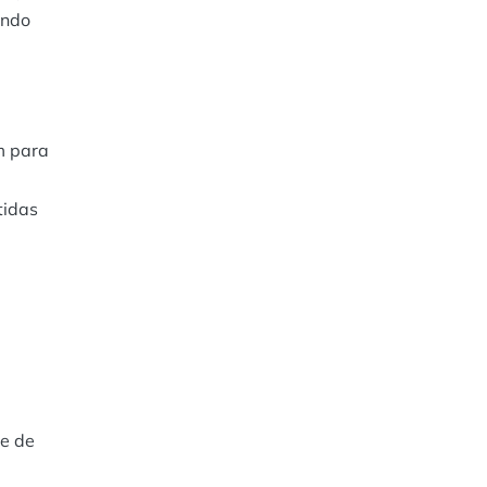
ando
m para
tidas
de de