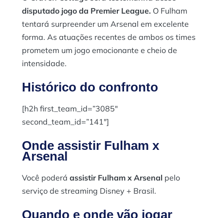
disputado jogo da Premier League.
O Fulham
tentará surpreender um Arsenal em excelente
forma. As atuações recentes de ambos os times
prometem um jogo emocionante e cheio de
intensidade.
Histórico do confronto
[h2h first_team_id=”3085″
second_team_id=”141″]
Onde assistir Fulham x
Arsenal
Você poderá
assistir
Fulham x Arsenal
pelo
serviço de streaming Disney + Brasil.
Quando e onde vão jogar