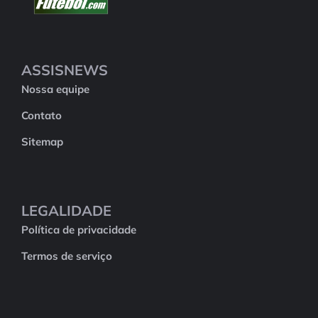
ASSISNEWS
Nossa equipe
Contato
Sitemap
LEGALIDADE
Política de privacidade
Termos de serviço