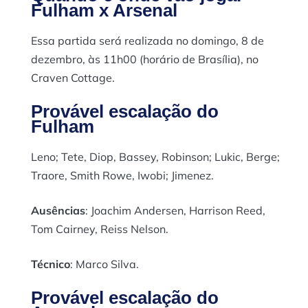
Fulham x Arsenal
Essa partida será realizada no domingo, 8 de
dezembro, às 11h00 (horário de Brasília), no
Craven Cottage.
Provável escalação do
Fulham
Leno; Tete, Diop, Bassey, Robinson; Lukic, Berge;
Traore, Smith Rowe, Iwobi; Jimenez.
Ausências
: Joachim Andersen, Harrison Reed,
Tom Cairney, Reiss Nelson.
Técnico
: Marco Silva.
Provável escalação do