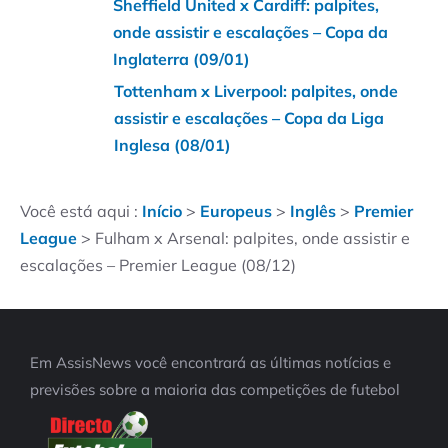
Sheffield United x Cardiff: palpites,
onde assistir e escalações – Copa da
Inglaterra (09/01)
Tottenham x Liverpool: palpites, onde
assistir e escalações – Copa da Liga
Inglesa (08/01)
Você está aqui :
Início
>
Europeus
>
Inglês
>
Premier
League
>
Fulham x Arsenal: palpites, onde assistir e
escalações – Premier League (08/12)
Em AssisNews você encontrará as últimas notícias e
previsões sobre a maioria das competições de futebol