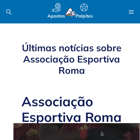
Pular
M
para
Apostas
Palpites
o
conteúdo
Últimas notícias sobre
Associação Esportiva
Roma
Associação
Esportiva Roma