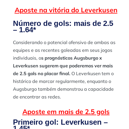
Aposte na vitória do Leverkusen
Número de gols: mais de 2.5
– 1.64*
Considerando o potencial ofensivo de ambas as
equipes e as recentes goleadas em seus jogos
individuais, o
s prognósticos Augsburgo x
Leverkusen sugerem que poderemos ver mais
de 2.5 gols no placar final.
O Leverkusen tem o
histórico de marcar regularmente, enquanto o
Augsburgo também demonstrou a capacidade
de encontrar as redes.
Aposte em mais de 2.5 gols
Primeiro gol: Leverkusen –
1.45*