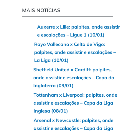
MAIS NOTÍCIAS
Auxerre x Lille: palpites, onde assistir
e escalações – Ligue 1 (10/01)
Rayo Vallecano x Celta de Vigo:
palpites, onde assistir e escalações –
La Liga (10/01)
Sheffield United x Cardiff: palpites,
onde assistir e escalações – Copa da
Inglaterra (09/01)
Tottenham x Liverpool: palpites, onde
assistir e escalações – Copa da Liga
Inglesa (08/01)
Arsenal x Newcastle: palpites, onde
assistir e escalações – Copa da Liga