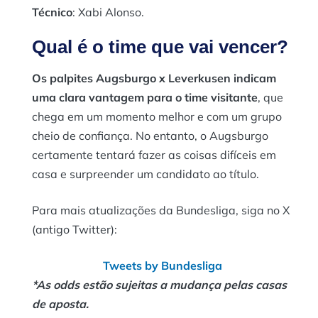
Técnico
: Xabi Alonso.
Qual é o time que vai vencer?
Os palpites Augsburgo x Leverkusen indicam
uma clara vantagem para o time visitante
, que
chega em um momento melhor e com um grupo
cheio de confiança. No entanto, o Augsburgo
certamente tentará fazer as coisas difíceis em
casa e surpreender um candidato ao título.
Para mais atualizações da Bundesliga, siga no X
(antigo Twitter):
Tweets by Bundesliga
*As odds estão sujeitas a mudança pelas casas
de aposta.