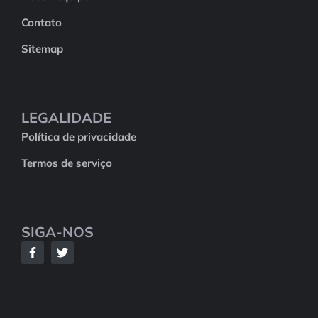
Contato
Sitemap
LEGALIDADE
Política de privacidade
Termos de serviço
SIGA-NOS