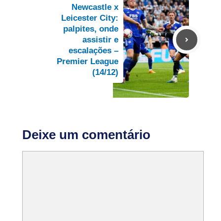
Newcastle x
Leicester City:
palpites, onde
assistir e
escalações –
Premier League
(14/12)
Deixe um comentário
Comentário