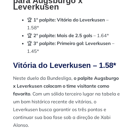
para Augsburgo x
Leverkusen
🏆
1º palpite:
Vitória do Leverkusen
–
1.58*
🏆
2º palpite:
Mais de 2.5 gols
– 1.64*
🏆
3º palpite:
Primeiro gol: Leverkusen
–
1.45*
Vitória do Leverkusen – 1.58*
Neste duelo da Bundesliga,
o palpite Augsburgo
x Leverkusen colocam o time visitante como
favorito
. Com um sólido terceiro lugar na tabela e
um bom histórico recente de vitórias, o
Leverkusen busca garantir os três pontos e
continuar sua boa fase sob a direção de Xabi
Alonso.