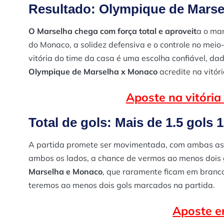
Resultado: Olympique de Marse
O Marselha chega com força total e aproveit
a o ma
do Monaco, a solidez defensiva e o controle no mei
vitória do time da casa é uma escolha confiável, dad
Olympique de Marselha x Monaco
acredite na vitór
Aposte na vitória
Total de gols: Mais de 1.5 gols 1
A partida promete ser movimentada, com ambas as e
ambos os lados, a chance de vermos ao menos dois 
Marselha e Monaco
, que raramente ficam em branco
teremos ao menos dois gols marcados na partida.
Aposte e