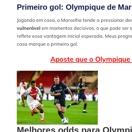
Primeiro gol: Olympique de Mar
Jogando em casa, o Marselha tende a pressionar de
vulnerável
em momentos decisivos, o que pode ser exp
reflete essa vantagem inicial esperada. Meus prog
casa marque o primeiro gol.
Aposte que o Olympique d
Melhores odds para Olymp