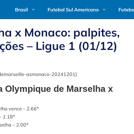
Brasil
Futebol Sul Americano
Futebo
a x Monaco: palpites,
ações – Ligue 1 (01/12)
edemarseille-asmonaco-20241201]
ra Olympique de Marselha x
lha vence – 2.66*
– 1.18*
selha – 2.00*