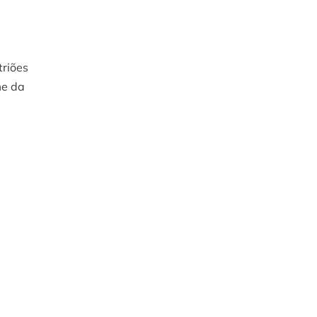
triões
me da