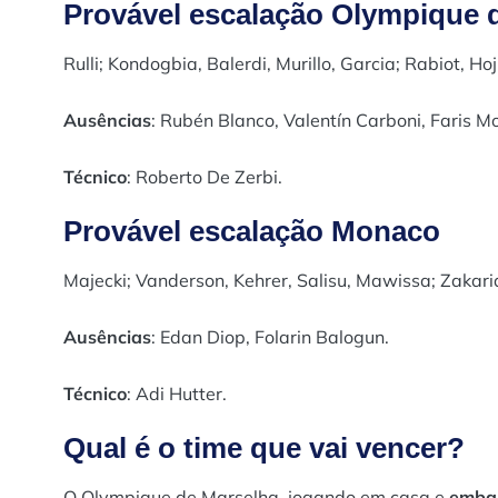
Provável escalação Olympique 
Rulli; Kondogbia, Balerdi, Murillo, Garcia; Rabiot, 
Ausências
: Rubén Blanco, Valentín Carboni, Faris
Técnico
: Roberto De Zerbi.
Provável escalação Monaco
Majecki; Vanderson, Kehrer, Salisu, Mawissa; Zakari
Ausências
: Edan Diop, Folarin Balogun.
Técnico
: Adi Hutter.
Qual é o time que vai vencer?
O Olympique de Marselha, jogando em casa e
embal