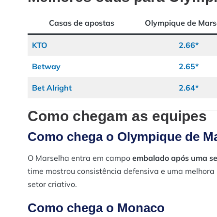
Casas de apostas
Olympique de Mars
KTO
2.66*
Betway
2.65*
Bet Alright
2.64*
Como chegam as equipes
Como chega o Olympique de Ma
O Marselha entra em campo
embalado após uma se
time mostrou consistência defensiva e uma melhora
setor criativo.
Como chega o Monaco