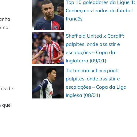
Top 10 goleadores da Ligue 1:
Conheça as lendas do futebol
francês
panha
r na
Sheffield United x Cardiff:
palpites, onde assistir e
escalações – Copa da
Inglaterra (09/01)
Tottenham x Liverpool:
palpites, onde assistir e
escalações – Copa da Liga
ais de
Inglesa (08/01)
 que