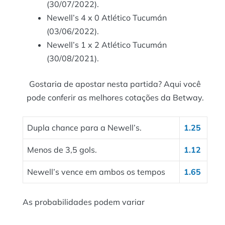
(30/07/2022).
Newell’s 4 x 0 Atlético Tucumán
(03/06/2022).
Newell’s 1 x 2 Atlético Tucumán
(30/08/2021).
Gostaria de apostar nesta partida? Aqui você
pode conferir as melhores cotações da Betway.
Dupla chance para a Newell’s.
1.25
Menos de 3,5 gols.
1.12
Newell’s vence em ambos os tempos
1.65
As probabilidades podem variar