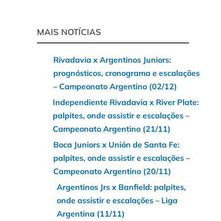
MAIS NOTÍCIAS
Rivadavia x Argentinos Juniors:
prognósticos, cronograma e escalações
– Campeonato Argentino (02/12)
Independiente Rivadavia x River Plate:
palpites, onde assistir e escalações –
Campeonato Argentino (21/11)
Boca Juniors x Unión de Santa Fe:
palpites, onde assistir e escalações –
Campeonato Argentino (20/11)
Argentinos Jrs x Banfield: palpites,
onde assistir e escalações – Liga
Argentina (11/11)