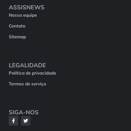
ASSISNEWS
Nossa equipe
Contato
Sitemap
LEGALIDADE
Política de privacidade
Termos de serviço
SIGA-NOS