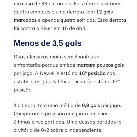
em casa
de 33 no torneio. Eles têm seis vitórias,
quatro empates e uma derrota com
12 gols
marcados
e apenas quatro sofridos. Essa derrota
foi contra o River em 16 de abril.
Menos de 3,5 gols
Duas ofensivas muito semelhantes se
enfrentarão porque ambas
marcam poucos gols
por jogo. A Newell’s está na
16ª posição
nas
estatísticas. Já o Atlético Tucumán está na 17ª
posição.
‘La Lepra’ tem uma média de
0,9 gols
por jogo.
Cumpriram a previsão em quatro de suas
últimas cinco partidas. Uma dessas partidas foi
a vitória de 0-2 sobre o Independiente.