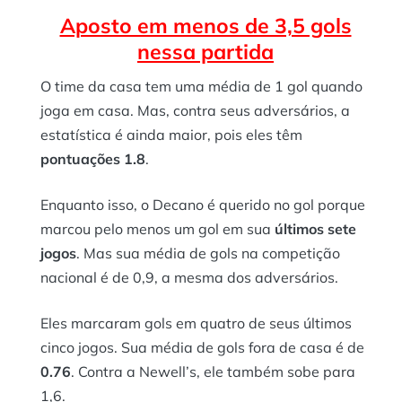
Aposto em menos de 3,5 gols
nessa partida
O time da casa tem uma média de 1 gol quando
joga em casa. Mas, contra seus adversários, a
estatística é ainda maior, pois eles têm
pontuações 1.8
.
Enquanto isso, o Decano é querido no gol porque
marcou pelo menos um gol em sua
últimos sete
jogos
. Mas sua média de gols na competição
nacional é de 0,9, a mesma dos adversários.
Eles marcaram gols em quatro de seus últimos
cinco jogos. Sua média de gols fora de casa é de
0.76
. Contra a Newell’s, ele também sobe para
1,6.