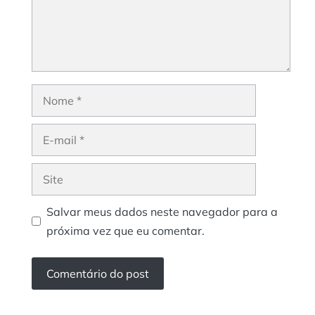
Nome
E-
mail
Site
Salvar meus dados neste navegador para a
próxima vez que eu comentar.