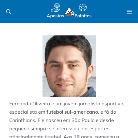
Pular
M
para
Apostas
Palpites
o
conteúdo
Fernando Oliveira é um jovem jornalista esportivo,
especialista em
futebol sul-americano
, e fã do
Corinthians. Ele nasceu em São Paulo e desde
pequeno sempre se interessou por esportes,
principalmente futebol. Aos 16 anos, começou a