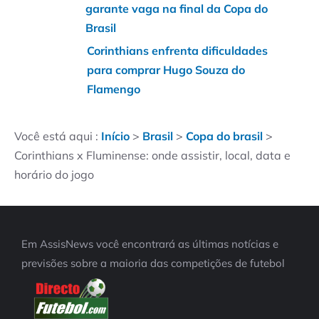
garante vaga na final da Copa do
Brasil
Corinthians enfrenta dificuldades
para comprar Hugo Souza do
Flamengo
Você está aqui :
Início
>
Brasil
>
Copa do brasil
>
Corinthians x Fluminense: onde assistir, local, data e
horário do jogo
Em AssisNews você encontrará as últimas notícias e
previsões sobre a maioria das competições de futebol