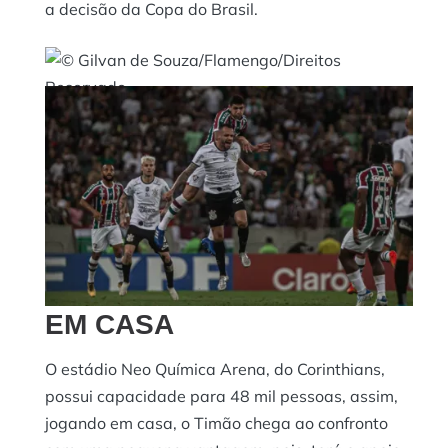
a decisão da Copa do Brasil.
© Gilvan de Souza/Flamengo/Direitos Reservado
Até o momento da Copa do Brasil o Corinthians
eliminou Portuguesa-RJ, Santos e Atlético-GO na
terceira fase. Já o Fluminense, também entrou na
terceira fase, e deixou para trás Vila Nova-GO,
Cruzeiro e Fortaleza.
EM CASA
O estádio Neo Química Arena, do Corinthians,
possui capacidade para 48 mil pessoas, assim,
jogando em casa, o Timão chega ao confronto