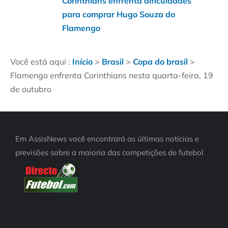
Corinthians enfrenta dificuldades
para comprar Hugo Souza do
Flamengo
Você está aqui :
Início
>
Brasil
>
Copa do brasil
>
Flamengo enfrenta Corinthians nesta quarta-feira, 19
de outubro
Em AssisNews você encontrará as últimas notícias e
previsões sobre a maioria das competições de futebol