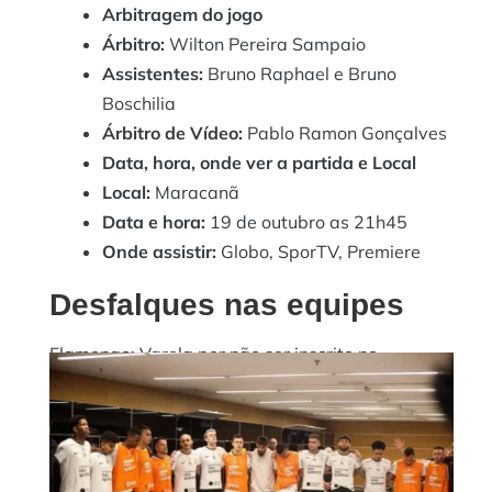
Arbitragem do jogo
​Árbitro:
Wilton Pereira Sampaio
Assistentes:
Bruno Raphael e Bruno
Boschilia
Árbitro de Vídeo:
Pablo Ramon Gonçalves
Data, hora, onde ver a partida e Local
Local:
Maracanã
Data e hora:
19 de outubro as 21h45
Onde assistir:
Globo, SporTV, Premiere
Desfalques nas equipes
Flamengo: Varela por não ser inscrito no
campeonato, Rodrigo Caio, Erick Pulgar, Bruno
Henrique que estão lesionados e João Gomes que
está suspenso.