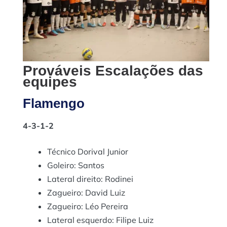
Corinthians: Bruno Mendez que já jogou a
competição por outra equipe e Paulino que está
lesionado.
Prováveis Escalações das
equipes
Flamengo
4-3-1-2
Técnico Dorival Junior
Goleiro: Santos
Lateral direito: Rodinei
Zagueiro: David Luiz
Zagueiro: Léo Pereira
Lateral esquerdo: Filipe Luiz