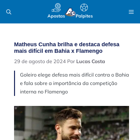
Pular
M
para
Apostas
Palpites
o
conteúdo
Matheus Cunha brilha e destaca defesa
mais difícil em Bahia x Flamengo
29 de agosto de 2024
Por
Lucas Costa
Goleiro elege defesa mais difícil contra o Bahia
e fala sobre a importância da competição
interna no Flamengo