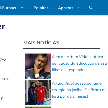
l Europeu
Palpites
Apostas
er
MAIS NOTÍCIAS
A ex de Arturo Vidal o ataca
FPro
por causa da educação de seu
filho: ele responde!
ante a
Arturo Vidal passa por uma
cirurgia no joelho. Ele ficará de
fora por dois meses!
ry