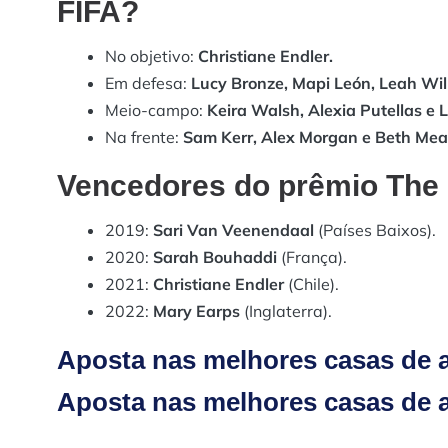
FIFA?
No objetivo:
Christiane Endler.
Em defesa:
Lucy Bronze, Mapi León, Leah Wi
Meio-campo:
Keira Walsh, Alexia Putellas e 
Na frente:
Sam Kerr, Alex Morgan e Beth Mea
Vencedores do prêmio The 
2019:
Sari Van Veenendaal
(Países Baixos).
2020:
Sarah Bouhaddi
(França).
2021:
Christiane Endler
(Chile).
2022:
Mary Earps
(Inglaterra).
Aposta nas melhores casas de a
Aposta nas melhores casas de a