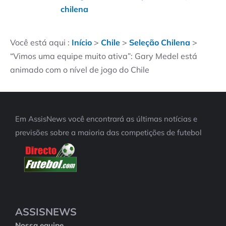
chilena
Você está aqui :
Início
>
Chile
>
Seleção Chilena
>
“Vimos uma equipe muito ativa”: Gary Medel está
animado com o nível de jogo do Chile
Em AssisNews você encontrará as últimas notícias e
previsões sobre a maioria das competições de futebol
ASSISNEWS
Nossa equipe