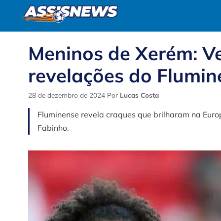
Pular
para
o
conteúdo
Meninos de Xerém: V
revelações do Flumin
28 de dezembro de 2024
Por
Lucas Costa
Fluminense revela craques que brilharam na Eur
Fabinho.