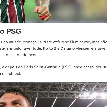
ao PSG
s do mundo, começou sua trajetória no Fluminense, mas não 
assagens pelo
Juventude
,
Porto B
e
Dinamo Moscou
, ele teve
 destacou rapidamente.
n
, e depois ao
Paris Saint-Germain
(PSG), onde consolidou s
 do futebol.