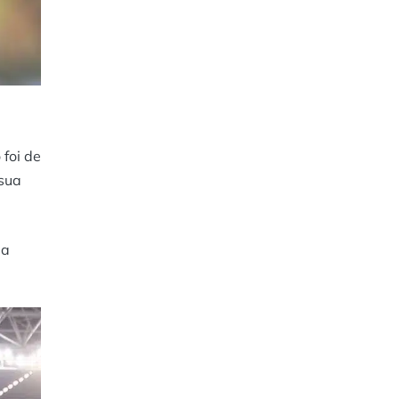
foi de
 sua
ua