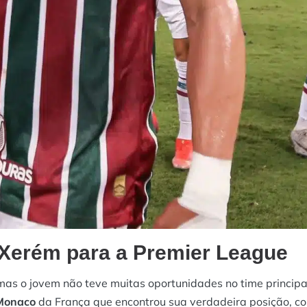
 Xerém para a Premier League
 mas o jovem não teve muitas oportunidades no time principal
Monaco
da França que encontrou sua verdadeira posição, c