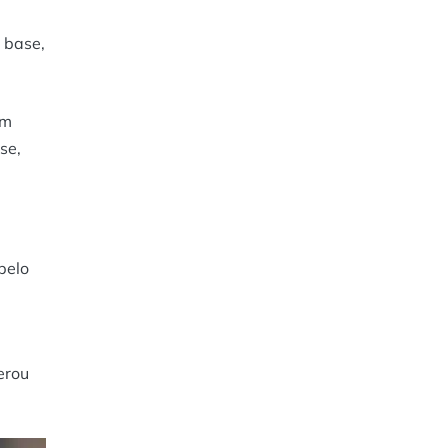
 base,
em
se,
pelo
erou