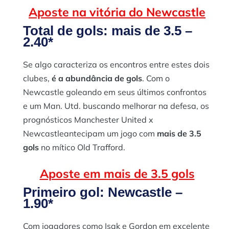
Aposte na vitória do Newcastle
Total de gols: mais de 3.5 –
2.40*
Se algo caracteriza os encontros entre estes dois
clubes,
é a abundância de gols
. Com o
Newcastle goleando em seus últimos confrontos
e um Man. Utd. buscando melhorar na defesa, os
prognósticos Manchester United x
Newcastleantecipam um jogo com
mais de 3.5
gols
no mítico Old Trafford.
Aposte em mais de 3.5 gols
Primeiro gol: Newcastle –
1.90*
Com jogadores como Isak e Gordon em excelente