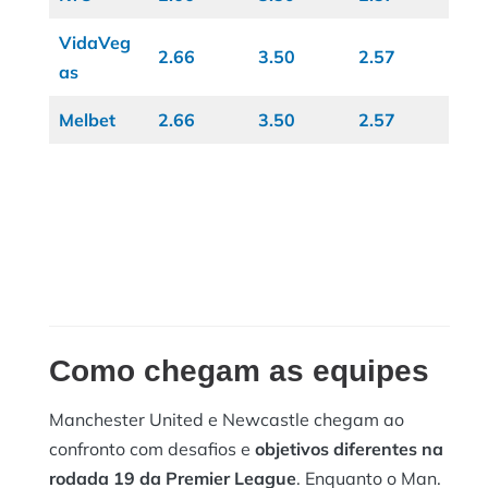
VidaVeg
2.66
3.50
2.57
as
Melbet
2.66
3.50
2.57
Como chegam as equipes
Manchester United e Newcastle chegam ao
confronto com desafios e
objetivos diferentes na
rodada 19 da Premier League
. Enquanto o Man.