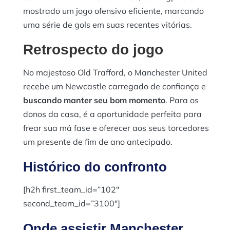
mostrado um jogo ofensivo eficiente, marcando
uma série de gols em suas recentes vitórias.
Retrospecto do jogo
No majestoso Old Trafford, o Manchester United
recebe um Newcastle carregado de confiança e
buscando manter seu bom momento
. Para os
donos da casa, é a oportunidade perfeita para
frear sua má fase e oferecer aos seus torcedores
um presente de fim de ano antecipado.
Histórico do confronto
[h2h first_team_id=”102″
second_team_id=”3100″]
Onde assistir Manchester