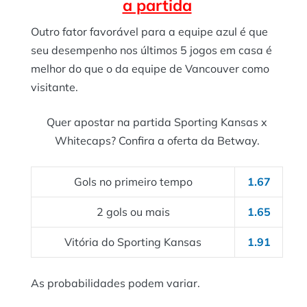
a partida
Outro fator favorável para a equipe azul é que
seu desempenho nos últimos 5 jogos em casa é
melhor do que o da equipe de Vancouver como
visitante.
Quer apostar na partida Sporting Kansas x
Whitecaps? Confira a oferta da Betway.
Gols no primeiro tempo
1.67
2 gols ou mais
1.65
Vitória do Sporting Kansas
1.91
As probabilidades podem variar.