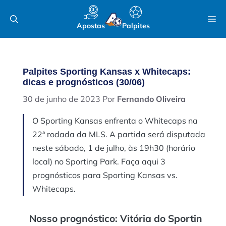
Pular
M
para
Apostas
Palpites
o
conteúdo
Palpites Sporting Kansas x Whitecaps:
dicas e prognósticos (30/06)
30 de junho de 2023
Por
Fernando Oliveira
O Sporting Kansas enfrenta o Whitecaps na
22ª rodada da MLS. A partida será disputada
neste sábado, 1 de julho, às 19h30 (horário
local) no Sporting Park. Faça aqui 3
prognósticos para Sporting Kansas vs.
Whitecaps.
Nosso prognóstico: Vitória do Sportin