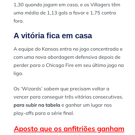
1,30 quando jogam em casa, e os Villagers têm
uma média de 1,13 gols a favor e 1,75 contra
fora.
A vitória fica em casa
A equipe do Kansas entra no jogo concentrada e
com uma nova abordagem defensiva depois de
perder para o Chicago Fire em seu último jogo na
liga.
Os ‘Wizards’ sabem que precisam voltar a
vencer para conseguir três vitórias consecutivas.
para subir na tabela
e ganhar um lugar nos
play-offs para a série final.
Aposto que os anfitriões ganham