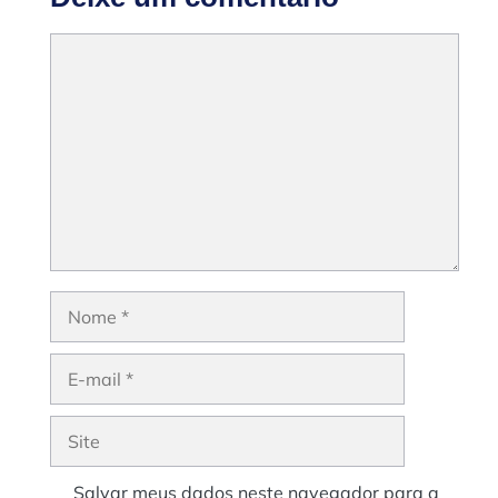
Comentário
Nome
E-
mail
Site
Salvar meus dados neste navegador para a