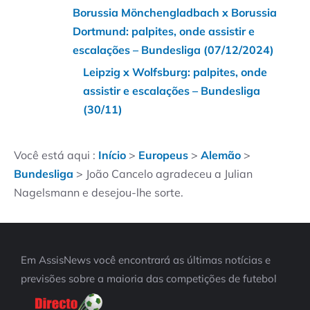
Borussia Mönchengladbach x Borussia
Dortmund: palpites, onde assistir e
escalações – Bundesliga (07/12/2024)
Leipzig x Wolfsburg: palpites, onde
assistir e escalações – Bundesliga
(30/11)
Você está aqui :
Início
>
Europeus
>
Alemão
>
Bundesliga
>
João Cancelo agradeceu a Julian
Nagelsmann e desejou-lhe sorte.
Em AssisNews você encontrará as últimas notícias e
previsões sobre a maioria das competições de futebol