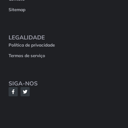
Sitemap
LEGALIDADE
Política de privacidade
Termos de serviço
SIGA-NOS