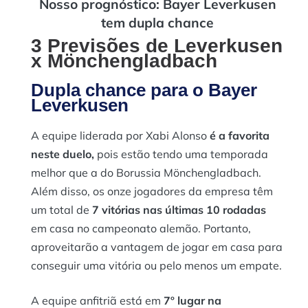
Nosso prognóstico: Bayer Leverkusen
tem dupla chance
3 Previsões de Leverkusen
x Mönchengladbach
Dupla chance para o Bayer
Leverkusen
A equipe liderada por Xabi Alonso
é a favorita
neste duelo,
pois estão tendo uma temporada
melhor que a do Borussia Mönchengladbach.
Além disso, os onze jogadores da empresa têm
um total de
7 vitórias nas últimas 10 rodadas
em casa no campeonato alemão. Portanto,
aproveitarão a vantagem de jogar em casa para
conseguir uma vitória ou pelo menos um empate.
A equipe anfitriã está em
7º lugar na