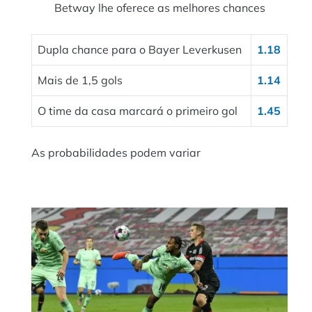
Betway lhe oferece as melhores chances
Dupla chance para o Bayer Leverkusen
1.18
Mais de 1,5 gols
1.14
O time da casa marcará o primeiro gol
1.45
As probabilidades podem variar