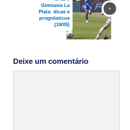
Gimnasia La
Plata: dicas e
prognósticos
(19/05)
Deixe um comentário
Comentário