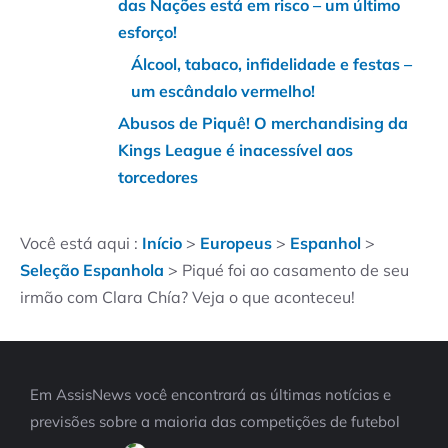
das Nações está em risco – um último
esforço!
Álcool, tabaco, infidelidade e festas –
um escândalo vermelho!
Abusos de Piquê! O merchandising da
Kings League é inacessível aos
torcedores
Você está aqui :
Início
>
Europeus
>
Espanhol
>
Seleção Espanhola
>
Piqué foi ao casamento de seu
irmão com Clara Chía? Veja o que aconteceu!
Em AssisNews você encontrará as últimas notícias e
previsões sobre a maioria das competições de futebol