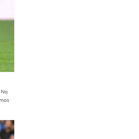
. Na
Elmas