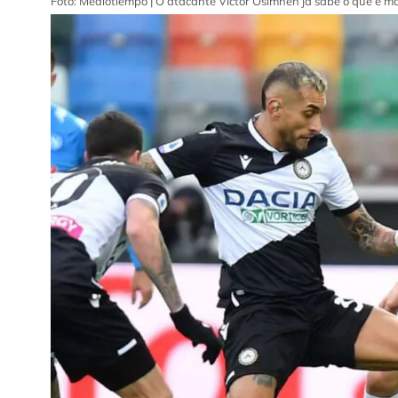
Foto: Mediotiempo | O atacante Victor Osimhen já sabe o que é mar