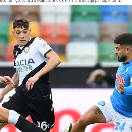
car um gol contra a Udinese. Ele é o artilheiro da equipe napolitana.