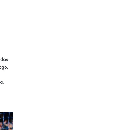
ados
ogo.
a,