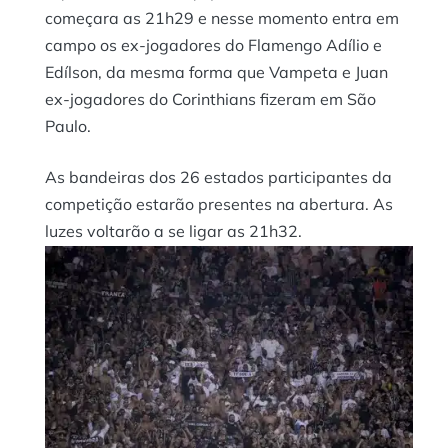
começara as 21h29 e nesse momento entra em
campo os ex-jogadores do Flamengo Adílio e
Edílson, da mesma forma que Vampeta e Juan
ex-jogadores do Corinthians fizeram em São
Paulo.
As bandeiras dos 26 estados participantes da
competição estarão presentes na abertura. As
luzes voltarão a se ligar as 21h32.
Quando os jogadores das duas equipes entrarem
em campo as 21h36 terá outro show de luzes de
led e queima de fogos de artifício.
Torcida do Flamengo – Foto: Reprodução /
Instagram / @flamengo / @marcelocortes_ / CRF