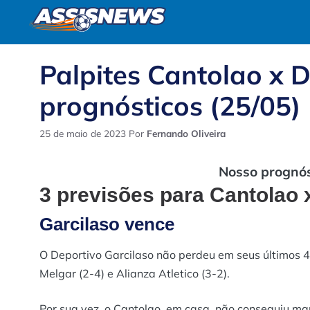
Pular
para
o
conteúdo
Palpites Cantolao x D
prognósticos (25/05)
25 de maio de 2023
Por
Fernando Oliveira
Nosso prognóst
3 previsões para Cantolao 
Garcilaso vence
O Deportivo Garcilaso não perdeu em seus últimos 4 
Melgar (2-4) e Alianza Atletico (3-2).
Por sua vez, o Cantolao, em casa, não conseguiu ma