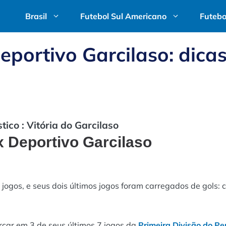
Brasil
Futebol Sul Americano
Futebo
eportivo Garcilaso: dicas
ico : Vitória do Garcilaso
x Deportivo Garcilaso
jogos, e seus dois últimos jogos foram carregados de gols: 
rcar em 3 de seus últimos 7 jogos da
Primeira Divisão do Pe