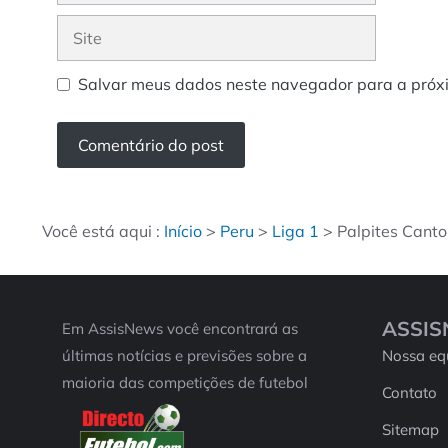
Site
Salvar meus dados neste navegador para a próx
Você está aqui :
Início
>
Peru
>
Liga 1
>
Palpites Canto
ASSI
Em AssisNews você encontrará as
últimas notícias e previsões sobre a
Nossa eq
maioria das competições de futebol
Contato
Sitemap