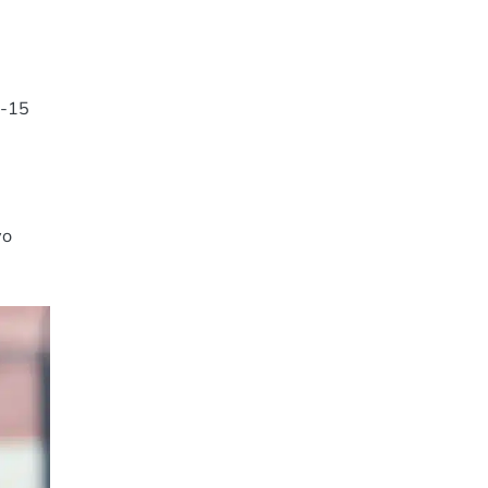
0-15
vo