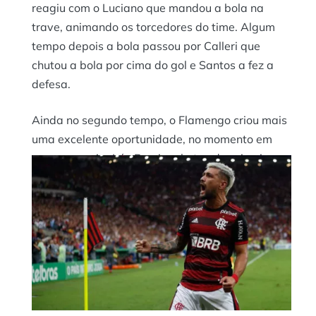
reagiu com o Luciano que mandou a bola na
trave, animando os torcedores do time. Algum
tempo depois a bola passou por Calleri que
chutou a bola por cima do gol e Santos a fez a
defesa.
Ainda no segundo tempo, o Flamengo criou mais
uma excelente oportunidade, no momento em
que o zagueiro Léo Pereira chutou de primeira
depois da cobrança de escanteio do Everton
Ribeiro, porém a bola saiu para fora do gol .
Aos 27 minutos Patrick, do São Paulo, reagiu
com uma linda finalização cabeça e mais uma
vez o Flamengo estava lá para fazer a defesa.