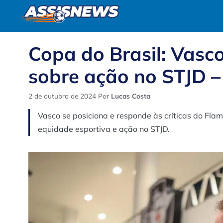
Pular
para
o
conteúdo
Copa do Brasil: Vasco
sobre ação no STJD –
2 de outubro de 2024
Por
Lucas Costa
Vasco se posiciona e responde às críticas do Fl
equidade esportiva e ação no STJD.