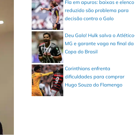
Fla em apuros: baixas e elenco
reduzido são problema para
decisão contra o Galo
Deu Galo! Hulk salva o Atlético
MG e garante vaga na final da
Copa do Brasil
Corinthians enfrenta
dificuldades para comprar
Hugo Souza do Flamengo