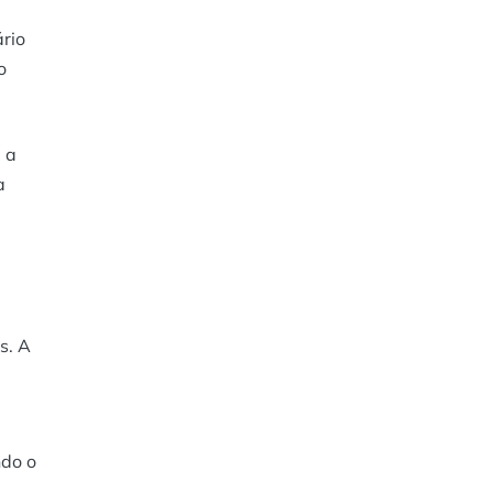
rio
o
 a
a
s. A
m
ndo o