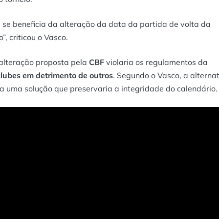
 que se beneficia da alteração da data da partida de volta da
”, criticou o Vasco.
a alteração proposta pela
CBF
violaria os regulamentos da
lubes em detrimento de outros
. Segundo o Vasco, a alterna
ia uma solução que preservaria a integridade do calendário.