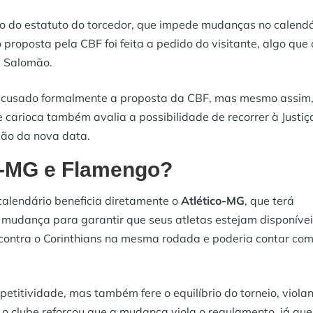
ão do estatuto do torcedor, que impede mudanças no calendá
o proposta pela CBF foi feita a pedido do visitante, algo que 
u Salomão.
recusado formalmente a proposta da CBF, mas mesmo assim,
 carioca também avalia a possibilidade de recorrer à Justiç
ção da nova data.
co-MG e Flamengo?
alendário beneficia diretamente o
Atlético-MG
, que terá
a mudança para garantir que seus atletas estejam disponívei
contra o Corinthians na mesma rodada e poderia contar co
titividade, mas também fere o equilíbrio do torneio, viola
, o clube reforçou que a mudança viola o regulamento, já que