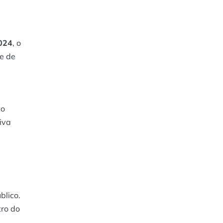
024
, o
be de
to
iva
blico.
tro do