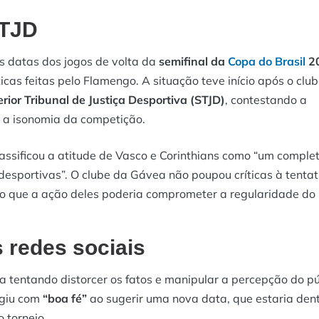
STJD
 datas dos jogos de volta da
semifinal da
Copa do Brasil
2
ticas feitas pelo Flamengo. A situação teve início após o clu
rior Tribunal de Justiça Desportiva (STJD)
, contestando a
a a isonomia da competição.
ssificou a atitude de Vasco e Corinthians como “um comple
desportivas”. O clube da Gávea não poupou críticas à tentat
ndo que a ação deles poderia comprometer a regularidade do
 redes sociais
 tentando distorcer os fatos e manipular a percepção do pú
agiu com
“boa fé”
ao sugerir uma nova data, que estaria den
o torneio.