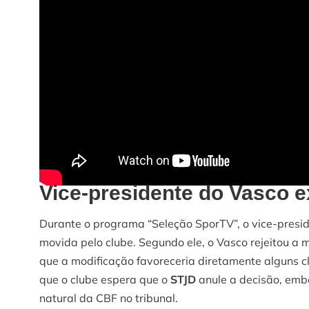
Vice-presidente do Vasco e
Durante o programa “Seleção SporTV”, o vice-presi
movida pelo clube. Segundo ele, o Vasco rejeitou a 
que a modificação favoreceria diretamente alguns 
que o clube espera que o
STJD
anule a decisão, emb
natural da CBF no tribunal.