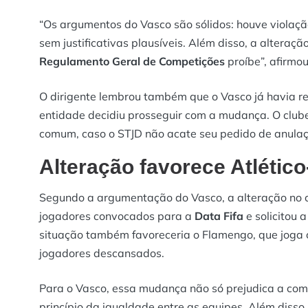
“Os argumentos do Vasco são sólidos: houve violaç
sem justificativas plausíveis. Além disso, a alteraçã
Regulamento Geral de Competições
proíbe”, afirmo
O dirigente lembrou também que o Vasco já havia 
entidade decidiu prosseguir com a mudança. O clube
comum, caso o STJD não acate seu pedido de anula
Alteração favorece Atléti
Segundo a argumentação do Vasco, a alteração no c
jogadores convocados para a
Data Fifa
e solicitou 
situação também favoreceria o Flamengo, que joga 
jogadores descansados.
Para o Vasco, essa mudança não só prejudica a compe
princípio da igualdade entre as equipes. Além disso