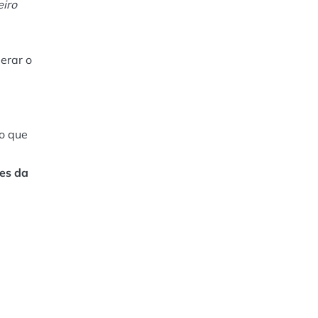
eiro
erar o
go que
res da