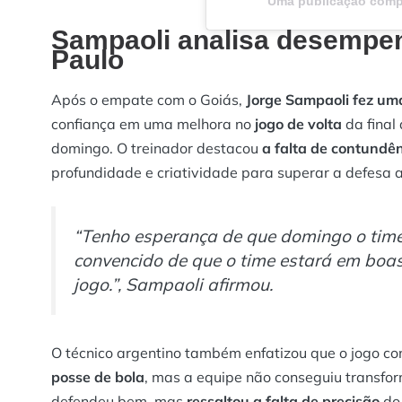
Uma publicação comp
Sampaoli analisa desempenh
Paulo
Após o empate com o Goiás,
Jorge Sampaoli fez u
confiança em uma melhora no
jogo de volta
da final
domingo. O treinador destacou
a falta de contundên
profundidade e criatividade para superar a defesa 
“Tenho esperança de que domingo o time 
convencido de que o time estará em boas
jogo.”, Sampaoli afirmou.
O técnico argentino também enfatizou que o jogo co
posse de bola
, mas a equipe não conseguiu transfo
defendeu bem, mas
ressaltou a falta de precisão
do 