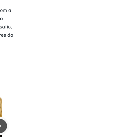
com a
do
afio,
res do