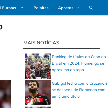
l Europeu
Palpites
Apostas
o
MAIS NOTÍCIAS
Ranking de títulos da Copa do
Brasil em 2024: Flamengo se
aproxima do topo
Gabigol fecha com o Cruzeiro e
se despede do Flamengo com
um último título