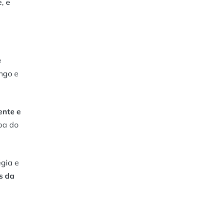
, e
e
ngo e
ente e
opa do
égia e
s da