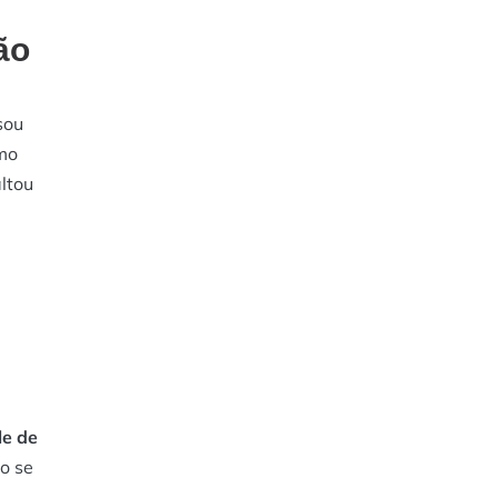
ão
sou
imo
altou
le de
o se