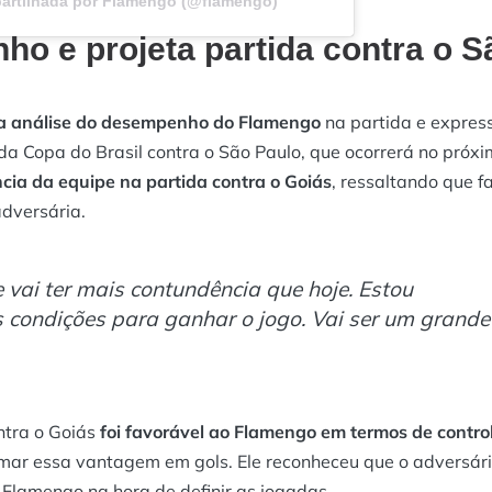
artilhada por Flamengo (@flamengo)
o e projeta partida contra o S
ma análise do desempenho do Flamengo
na partida e expres
 da Copa do Brasil contra o São Paulo, que ocorrerá no próx
cia da equipe na partida contra o Goiás
, ressaltando que f
adversária.
vai ter mais contundência que hoje. Estou
 condições para ganhar o jogo. Vai ser um grande
ntra o Goiás
foi favorável ao Flamengo em termos de contro
rmar essa vantagem em gols. Ele reconheceu que o adversári
Flamengo na hora de definir as jogadas.