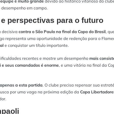
 equipe é muito grande
devido ao histórico vitorioso do clube
 o desempenho em campo.
 e perspectivas para o futuro
a decisiva
contra o São Paulo na final da Copa do Brasil
, qu
ogo representa uma oportunidade de redenção para o Flame
al
e conquistar um título importante.
 dificuldades recentes e mostre um desempenho
mais consist
i e seus comandados é enorme
, e uma vitória na final da C
apenas a esta partida
. O clube precisa repensar sua estrat
 busca por uma vaga na próxima edição da
Copa Libertadore
dor.
paoli