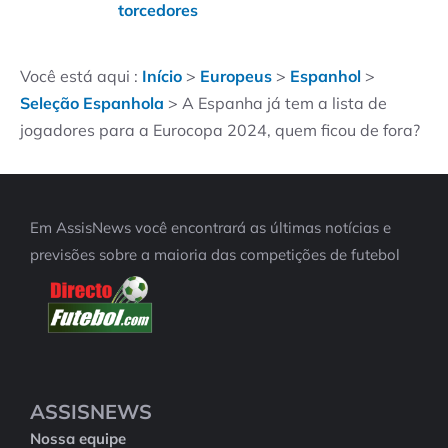
torcedores
Você está aqui :
Início
>
Europeus
>
Espanhol
>
Seleção Espanhola
>
A Espanha já tem a lista de
jogadores para a Eurocopa 2024, quem ficou de fora?
Em AssisNews você encontrará as últimas notícias e
previsões sobre a maioria das competições de futebol
ASSISNEWS
Nossa equipe