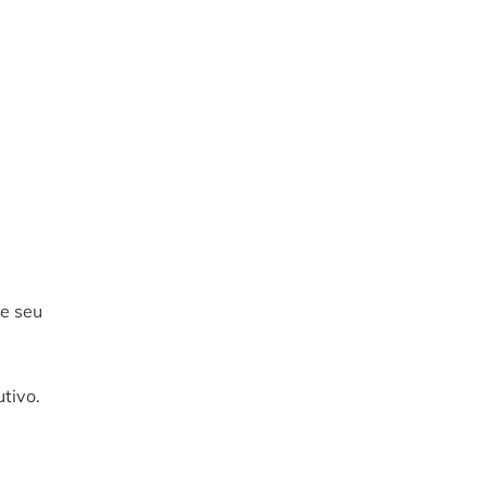
de seu
utivo.