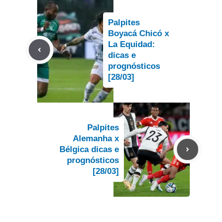
Palpites
Boyacá Chicó x
La Equidad:
dicas e
prognósticos
[28/03]
Palpites
Alemanha x
Bélgica dicas e
prognósticos
[28/03]