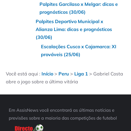
Palpites Garcilaso x Melgar: dicas e
prognósticos (30/06)
Palpites Deportivo Municipal x
Alianza Lima: dicas e prognósticos
(30/06)
Escalações Cusco x Cajamarca: XI
prováveis (25/06)
Você está aqui :
Início
>
Peru
>
Liga 1
>
Gabriel Costa
abre o jogo sobre a última vitória
Em AssisNews você encontrará as últimas notícias e
previsões sobre a maioria das competições de futebol