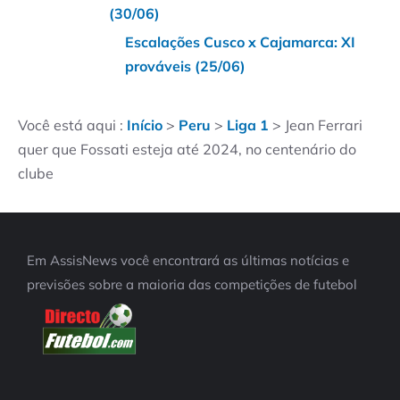
(30/06)
Escalações Cusco x Cajamarca: XI
prováveis (25/06)
Você está aqui :
Início
>
Peru
>
Liga 1
>
Jean Ferrari
quer que Fossati esteja até 2024, no centenário do
clube
Em AssisNews você encontrará as últimas notícias e
previsões sobre a maioria das competições de futebol