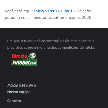
Você está aqui :
Início
>
Peru
>
Liga 1
>
Seleção
peruana nas eliminatórias sul-americanas 2026
Em AssisNews você encontrará as últimas notícias e
previsões sobre a maioria das competições de futebol
ASSISNEWS
Nossa equipe
Contato