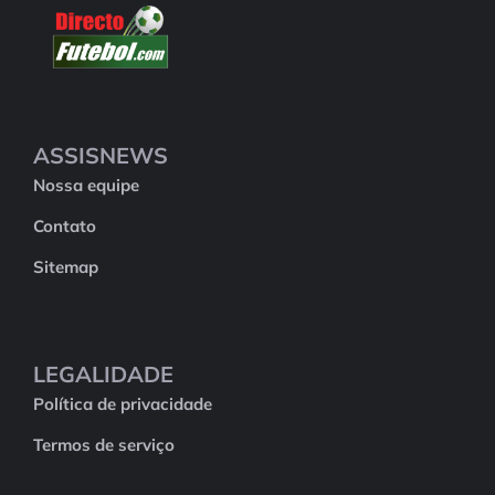
ASSISNEWS
Nossa equipe
Contato
Sitemap
LEGALIDADE
Política de privacidade
Termos de serviço