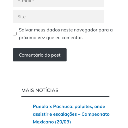
mail
Site
Salvar meus dados neste navegador para a
próxima vez que eu comentar.
MAIS NOTÍCIAS
Puebla x Pachuca: palpites, onde
assistir e escalações – Campeonato
Mexicano (20/09)