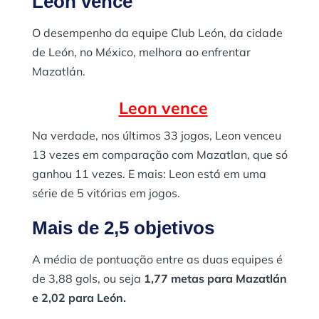
Leon vence
O desempenho da equipe Club León, da cidade
de León, no México, melhora ao enfrentar
Mazatlán.
Leon vence
Na verdade, nos últimos 33 jogos, Leon venceu
13 vezes em comparação com Mazatlan, que só
ganhou 11 vezes. E mais: Leon está em uma
série de 5 vitórias em jogos.
Mais de 2,5 objetivos
A média de pontuação entre as duas equipes é
de 3,88 gols, ou seja
1,77 metas para Mazatlán
e 2,02 para León.